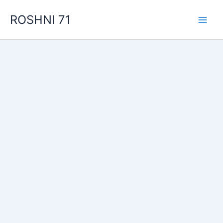
Skip
ROSHNI 71
to
content