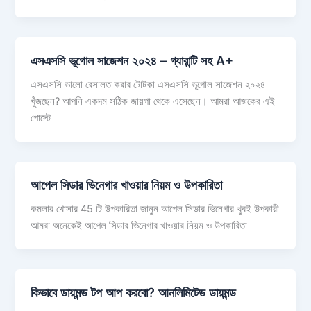
এসএসসি ভূগোল সাজেশন ২০২৪ – গ্যারান্টি সহ A+
এসএসসি ভালো রেসালত করার টোটকা এসএসসি ভূগোল সাজেশন ২০২৪
খুঁজছেন? আপনি একদম সঠিক জায়গা থেকে এসেছেন। আমরা আজকের এই
পোস্টে
আপেল সিডার ভিনেগার খাওয়ার নিয়ম ও উপকারিতা
কমলার খোসার 45 টি উপকারিতা জানুন আপেল সিডার ভিনেগার খুবই উপকারী
আমরা অনেকেই আপেল সিডার ভিনেগার খাওয়ার নিয়ম ও উপকারিতা
কিভাবে ডায়মন্ড টপ আপ করবো? আনলিমিটেড ডায়মন্ড