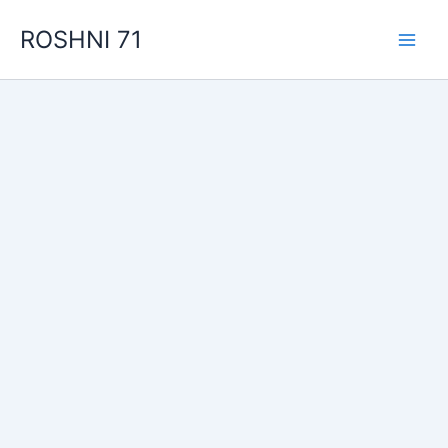
Skip
ROSHNI 71
to
content