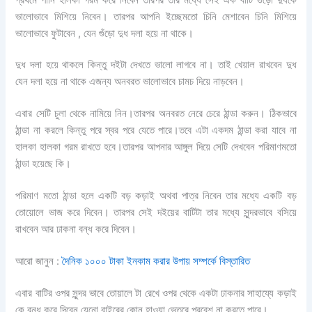
ভালোভাবে মিশিয়ে নিবেন। তারপর আপনি ইচ্ছেমতো চিনি মেশাবেন চিনি মিশিয়ে
ভালোভাবে ফুটাবেন , যেন গুঁড়ো দুধ দলা হয়ে না থাকে।
দুধ দলা হয়ে থাকলে কিন্তু দইটা দেখতে ভালো লাগবে না। তাই খেয়াল রাখবেন দুধ
যেন দলা হয়ে না থাকে এজন্য অনবরত ভালোভাবে চামচ দিয়ে নাড়বেন।
এবার সেটি চুলা থেকে নামিয়ে নিন।তারপর অনবরত নেরে চেরে ঠান্ডা করুন। ঠিকভাবে
ঠান্ডা না করলে কিন্তু পরে স্বর পরে যেতে পারে।তবে এটা একদম ঠান্ডা করা যাবে না
হালকা হালকা গরম রাখতে হবে।তারপর আপনার আঙ্গুল দিয়ে সেটি দেখবেন পরিমাণমতো
ঠান্ডা হয়েছে কি।
পরিমাণ মতো ঠান্ডা হলে একটি বড় কড়াই অথবা পাত্র নিবেন তার মধ্যে একটি বড়
তোয়ােলে ভাজ করে দিবেন। তারপর সেই দইয়ের বাটিটা তার মধ্যে সুন্দরভাবে বসিয়ে
রাখবেন আর ঢাকনা বন্ধ করে দিবেন।
আরো জানুন :
দৈনিক ১০০০ টাকা ইনকাম করার উপায় সম্পর্কে বিস্তারিত
এবার বাটির ওপর সুন্দর ভাবে তোয়ালে টা রেখে ওপর থেকে একটা ঢাকনার সাহায্যে কড়াই
কে বন্ধ করে দিবেন যেনো বাইরের কোন হাওয়া ভেতরে প্রবেশ না করতে পারে।