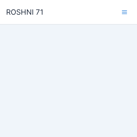
Skip
ROSHNI 71
to
content