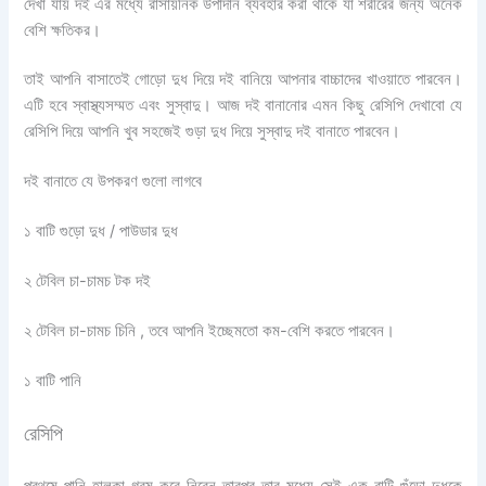
দেখা যায় দই এর মধ্যে রাসায়নিক উপাদান ব্যবহার করা থাকে যা শরীরের জন্য অনেক
বেশি ক্ষতিকর।
তাই আপনি বাসাতেই গোড়ো দুধ দিয়ে দই বানিয়ে আপনার বাচ্চাদের খাওয়াতে পারবেন।
এটি হবে স্বাস্থ্যসম্মত এবং সুস্বাদু। আজ দই বানানোর এমন কিছু রেসিপি দেখাবো যে
রেসিপি দিয়ে আপনি খুব সহজেই গুড়া দুধ দিয়ে সুস্বাদু দই বানাতে পারবেন।
দই বানাতে যে উপকরণ গুলো লাগবে
১ বাটি গুড়ো দুধ / পাউডার দুধ
২ টেবিল চা-চামচ টক দই
২ টেবিল চা-চামচ চিনি , তবে আপনি ইচ্ছেমতো কম-বেশি করতে পারবেন।
১ বাটি পানি
রেসিপি
প্রথমে পানি হালকা গরম করে নিবেন তারপর তার মধ্যে সেই এক বাটি গুঁড়ো দুধকে