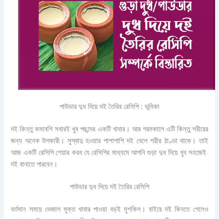
পাউডার দুধ দিয়ে দই তৈরির রেসিপি : ভূমিকা
দই কিন্তু কমবেশি সবারই খুব পছন্দের একটি খাবার। আর গরমকালে এটি কিন্তু শরীরের
জন্য অনেক উপকারী। সুস্বাদু হওয়ার পাশাপাশি দই খেলে শরীর ঠাণ্ডা থাকে। তাই
আজ একটি রেসিপি শেয়ার করব যে রেসিপির মাধ্যমে আপনি গুড়া দুধ দিয়ে খুব সহজেই
দই বানাতে পারবেন।
পাউডার দুধ দিয়ে দই তৈরির রেসিপি
বর্তমান সময়ে ভেজাল মুক্ত খাবার পাওয়া বড়ই মুশকিল। বাইরে দই কিনতে গেলেও