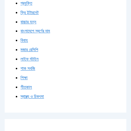
প্রযুক্তি
ফ্রি ইন্টারনেট
বাচ্চার যত্ন
বাংলাদেশে স্বর্ণের দাম
বিবাহ
মজার রেসিপি
লাইফ স্টাইল
শাক সবজি
শিক্ষা
শীতকাল
স্বাস্থ্য ও চিকৎসা