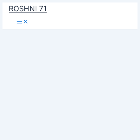
Skip
ROSHNI 71
to
content