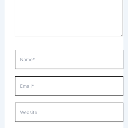
Name*
Email*
Website