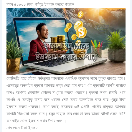
মাসে ৫০০০০ টাকা পর্যন্ত ইনকাম করতে পারবেন।
কোটিপতি হতে চাইলে সর্বপ্রথম আপনাকে একাধিক ব্যবসার সাথে যুক্ত থাকতে হবে।
এক্ষেত্রে অনলাইন ব্যবসা আপনার জন্য সেরা হবে কারণ এই ব্যবসাটি আপনি বাসাতে
বসেও আপনার মোবাইল ফোনের মাধ্যমে করতে পারছেন। ব্যবসা অথবা চাকরি শেষে
আপনি যে সময়টুকু বাসায় বসে থাকেন সেই সময়ে অনলাইনে কাজ করে প্রচুর টাকা
ইনকাম করতে পারবেন। আশা করছি আজকের এই একটি পোস্টের মাধ্যমে আপনার
আগামী দিনগুলো বদলে যাবে। চলুন তাহলে আর দেরি না করে আমরা ঝটপট জেনে আসি
অনলাইন থেকে ইনকাম করার উপায় গুলো।
গেম খেলে টাকা ইনকাম