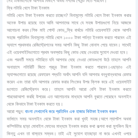
সেই টাকাগুলোকে আপনার বিকাশে অথবা নগদের পেমেন্ট দিতে পারবেন।
ফ্রি লটারি খেলে টাকা ইনকাম
লটারি খেলে টাকা ইনকাম করতে চাচ্ছেন? বিনামূল্যে লটারি খেলে টাকা ইনকাম করার
অনেক উপায় রয়েছে তবে আমি আপনাদের সাথে যে সহজ উপায়গুলো নিয়ে আজকে
আলোচনা করব।পিক মাই পোস্ট কোড,,ফ্রি বার্থডে লটারি ওয়েবসাইট থেকে আপনি
সহজে প্রতিদিন বিনামূল্যে লটারি খেলে ১০০০ টাকা পর্যন্ত ইনকাম করতে পারবেন এই
অ্যাপে প্রথমবার রেজিস্ট্রেশনের সময় আপনি কিছু টাকা বোনাস পেয়ে যাবেন। সাথেই
এই ওয়েবসাইটগুলোতে প্রথম অবস্থায় কিছু কোড বেছে নেওয়ার সুযোগ দেওয়া হবে।
এবং পরবর্তী সময়ে লটারিতে যদি আপনার বেছে নেওয়া কোডগুলো উঠে তাহলে আপনি
অনায়াসে লটারিটি জিতে প্রচুর টাকা ইনকাম করতে পারবেন।এছাড়াও এই
অ্যাপগুলোতে রয়েছে রেফারেল পদ্ধতি অর্থাৎ আপনি যদি আপনার বন্ধুবান্ধবদের রেফার
করেন এবং তারা যদি আপনার রেফার করার লিংকের উপর ক্লিক করে এই ওয়েবসাইট
গুলোতে রেজিস্ট্রেশন করে। তাহলে আপনি আরো বেশি টাকা ইনকাম করতে
পারবেরাআশা করছি উপরের এত আলোচনার মাধ্যমে আপনি বুঝতে পেরেছেন অনলাইন
থেকে কিভাবে টাকা ইনকাম করতে হয়।
আরো পড়ুন:
বাংলা লেখালেখি করে প্রতিদিন এক হাজার কিটাকা ইনকাম করুন
বর্তমানে সময় অনলাইন থেকে টাকা ইনকাম করা খুবই সহজ।আগে ল্যাপটপ অথবা
কম্পিউটার ছাড়া মোবাইল ফোনের মাধ্যমে ইনকাম করার কথা কল্পনা করা মুশকিল ছিল
কিন্তু এখন তা বাস্তবে সম্ভব। তাই এই সুযোগ হাতছাড়া না করে এখনই ওপরে