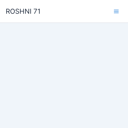
Skip
ROSHNI 71
to
content