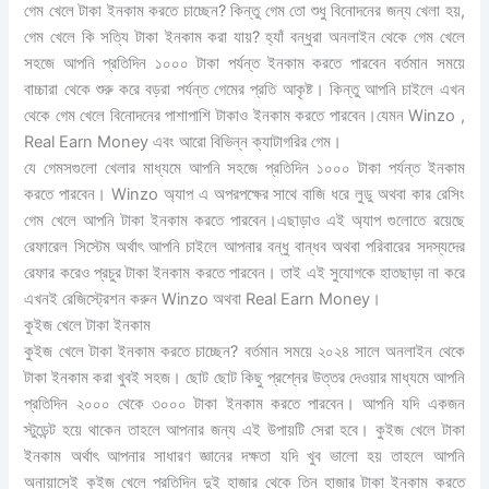
গেম খেলে টাকা ইনকাম করতে চাচ্ছেন? কিন্তু গেম তো শুধু বিনোদনের জন্য খেলা হয়,
গেম খেলে কি সত্যি টাকা ইনকাম করা যায়? হ্যাঁ বন্ধুরা অনলাইন থেকে গেম খেলে
সহজে আপনি প্রতিদিন ১০০০ টাকা পর্যন্ত ইনকাম করতে পারবেন বর্তমান সময়ে
বাচ্চারা থেকে শুরু করে বড়রা পর্যন্ত গেমের প্রতি আকৃষ্ট। কিন্তু আপনি চাইলে এখন
থেকে গেম খেলে বিনোদনের পাশাপাশি টাকাও ইনকাম করতে পারবেন।যেমন Winzo ,
Real Earn Money এবং আরো বিভিন্ন ক্যাটাগরির গেম।
যে গেমসগুলো খেলার মাধ্যমে আপনি সহজে প্রতিদিন ১০০০ টাকা পর্যন্ত ইনকাম
করতে পারবেন। Winzo অ্যাপ এ অপরপক্ষের সাথে বাজি ধরে লুডু অথবা কার রেসিং
গেম খেলে আপনি টাকা ইনকাম করতে পারবেন।এছাড়াও এই অ্যাপ গুলোতে রয়েছে
রেফারেল সিস্টেম অর্থাৎ আপনি চাইলে আপনার বন্ধু বান্ধব অথবা পরিবারের সদস্যদের
রেফার করেও প্রচুর টাকা ইনকাম করতে পারবেন। তাই এই সুযোগকে হাতছাড়া না করে
এখনই রেজিস্ট্রেশন করুন Winzo অথবা Real Earn Money।
কুইজ খেলে টাকা ইনকাম
কুইজ খেলে টাকা ইনকাম করতে চাচ্ছেন? বর্তমান সময়ে ২০২৪ সালে অনলাইন থেকে
টাকা ইনকাম করা খুবই সহজ। ছোট ছোট কিছু প্রশ্নের উত্তর দেওয়ার মাধ্যমে আপনি
প্রতিদিন ২০০০ থেকে ৩০০০ টাকা ইনকাম করতে পারবেন। আপনি যদি একজন
স্টুডেন্ট হয়ে থাকেন তাহলে আপনার জন্য এই উপায়টি সেরা হবে। কুইজ খেলে টাকা
ইনকাম অর্থাৎ আপনার সাধারণ জ্ঞানের দক্ষতা যদি খুব ভালো হয় তাহলে আপনি
অনায়াসেই কুইজ খেলে প্রতিদিন দুই হাজার থেকে তিন হাজার টাকা ইনকাম করতে