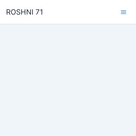
Skip
ROSHNI 71
to
content