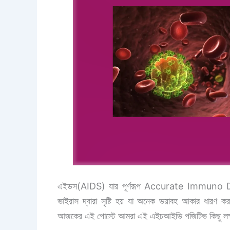
এইডস(AIDS) যার পূর্ণরূপ Accurate Immuno
ভাইরাস দ্বারা সৃষ্টি হয় যা অনেক ভয়াবহ আকার ধার
আজকের এই পোস্টে আমরা এই এইচআইভি পজিটিভ কিছু লক্ষ