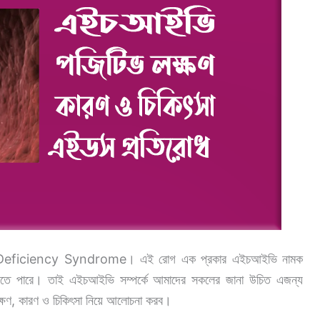
 Deficiency Syndrome। এই রোগ এক প্রকার এইচআইভি নামক
ণ করতে পারে। তাই এইচআইভি সম্পর্কে আমাদের সকলের জানা উচিত এজন্য
ণ, কারণ ও চিকিৎসা নিয়ে আলোচনা করব।