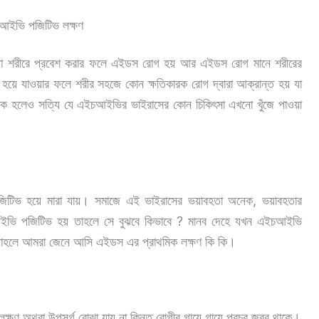
আইভি পজিটিভ লক্ষণ
 যা শরীরে প্রবেশ করার ফলে এইডস রোগ হয় আর এইডস রোগ মানে শরীরের
ষ্ট হয়ে যাওয়ার ফলে শরীর সহজে কোন ক্ষতিকারক রোগ দ্বারা আক্রান্ত হয় যা
দুঃখজনক হলেও সত্যি যে এইচআইভির ভাইরাসের কোন চিকিৎসা এখনো খুঁজে পাওয়া
পজিটিভ হয়ে মারা যায়। সমাজে এই ভাইরাসের ভয়াবহতা অনেক, ভয়াবহতার
ইভি পজিটিভ হয় তাহলে সে বুঝবে কিভাবে ? মানব দেহে যখন এইচআইভি
ন তাহলে আমরা জেনে আসি
এইডস এর প্রাথমিক লক্ষণ কি কি
।
ণ অথবা উপসর্গ বোঝা যায় না কিন্তু রোগীর গায়ে গায়ে প্রচুর জ্বর থাকে।