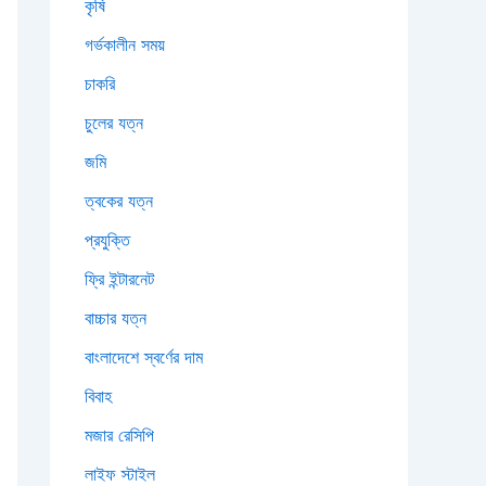
কৃষি
গর্ভকালীন সময়
চাকরি
চুলের যত্ন
জমি
ত্বকের যত্ন
প্রযুক্তি
ফ্রি ইন্টারনেট
বাচ্চার যত্ন
বাংলাদেশে স্বর্ণের দাম
বিবাহ
মজার রেসিপি
লাইফ স্টাইল