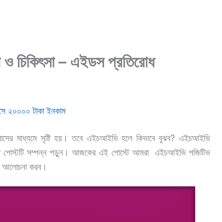
 ও চিকিৎসা – এইডস প্রতিরোধ
াসে ২০০০০ টাকা ইনকাম
াসের মাধ্যমে সৃষ্টি হয়। তবে এইচআইভি হলে কিভাবে বুঝব? এইচআইভি
ে পোস্টটি সম্পন্ন পড়ুন। আজকের এই পোস্টে আমরা এইচআইভি পজিটিভ
রিত আলোচনা করব।