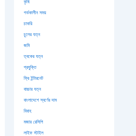
কৃষি
গর্ভকালীন সময়
চাকরি
চুলের যত্ন
জমি
ত্বকের যত্ন
প্রযুক্তি
ফ্রি ইন্টারনেট
বাচ্চার যত্ন
বাংলাদেশে স্বর্ণের দাম
বিবাহ
মজার রেসিপি
লাইফ স্টাইল