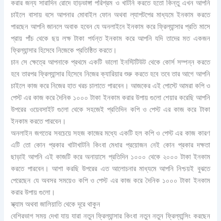
করার জন্য সারাদিন রোদে হাড়ভাঙ্গা পরিশ্রম ও খাটনি করতে হতো কিন্তু এখন আপনি
চাইলে বাসায় বসে আপনার মোবাইল ফোন অথবা ল্যাপটপের মাধ্যমে ইনকাম করতে
পারছেন আপনি জানলে অবাক হবেন যে অনলাইনে ইনকাম করে ফ্রিল্যান্সার প্রতি মাসে
প্রায় পাঁচ থেকে ছয় লক্ষ টাকা পর্যন্ত ইনকাম করে আপনি যদি তাদের মত একজন
ফ্রিল্যান্সার হিসেবে নিজেকে প্রতিষ্ঠিত করতে।
চান সে ক্ষেত্রে আপনাকে প্রথমে একটি ভালো ইনস্টিটিউট থেকে কোর্স সম্পন্ন করতে
হবে তারপর ফ্রিল্যান্সার হিসেবে নিজের ক্যারিয়ার শুরু করতে হবে তবে তার আগে আপনি
চাইলে কাজ করে নিজের হাত খরচ চালাতে পারবেন। আজকের এই পোস্টে আমরা কপি ও
পেস্ট এর কাজ করে দৈনিক ১০০০ টাকা ইনকাম করার উপায় গুলো শেয়ার করেছি আপনি
উপরের ওয়েবসাইট গুলো থেকে সহজেই প্রতিদিন কপি ও পেস্ট এর কাজ করে টাকা
ইনকাম করতে পারবেন।
অনলাইন জগতের সবচেয়ে সহজ কাজের মধ্যে একটি হল কপি ও পেস্ট এর কাজ কারণ
এটি তো কোন প্রকার খাটাখাটনি কিংবা মেধার প্রয়োজন নেই কোন প্রকার দক্ষতা
ছাড়াই আপনি এই কাজটি করে অনায়াসে প্রতিদিন ১০০০ থেকে ২০০০ টাকা ইনকাম
করতে পারবেন। আশা করছি উপরের এত আলোচনার মাধ্যমে আপনি নিশ্চয়ই বুঝতে
পেরেছেন যে অবসর সময়েও কপি ও পেস্ট এর কাজ করে দৈনিক ১০০০ টাকা ইনকাম
করার উপায় গুলো।
স্ক্যাম অথবা জালিয়াতি থেকে দূরে থাকুন
বেশিরভাগ সময় দেখা যায় যারা নতুন ফ্রিল্যান্সার কিংবা নতুন নতুন ফ্রিল্যান্সিং করছেন