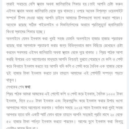
তারাই সবচেয়ে বেশি স্ক্যাম অথবা জালি
য়াতির শিকার হয়।তাই আপনি চেষ্টা করুন
এইসব স্ক্যাম অথবা জালিয়াতি থেকে দূরে থাকতে। ওপরে অনেক বিশ্বস্ত ওয়েবসাইট
সম্পর্কে টিপস দেওয়া আছে আপনি চাইলে আমাদের টিপসগুলো ফলো করতে পারেন।
অনেকে রয়েছে সঠিক গাইডলাইন ও দিকনির্দেশনের অভাবে প্রতিমুহূর্তে জ্বালিয়াতি
কিংবা স্কামের শিকার হচ্ছে।
অনলাইনে যেমন ইনকাম করা খুবই সহজ তেমনি অনলাইনে হাজার হাজার প্রতারক
রয়েছে যারা আপনাকে প্রতারণা করার জন্য বিভিন্নভাবে জাল বিছিয়ে রেখেছেন চেষ্টা
করবেন সবসময় এইসব জালিয়াতি অথবা স্ক্যাম থেকে দূরে থাকার । প্রিয় পাঠক আশা
করছি উপরের এত আলোচনার মাধ্যমে আপনি নিশ্চয়ই বুঝতে পেরেছেন যে কপি ও পেস্ট
করে কিভাবে ইনকাম করতে হয় আপনি যদি কপি ও পেস্ট করে দৈনিক এক হাজার থেকে
দুই হাজার টাকা ইনকাম করতে চান তাহলে আমাদের এই পোস্টটি সম্পন্ন পড়তে
থাকুন।
লেখকের শেষ
কথা
প্রিয় পাঠক আমরা আজকের এই পোস্টে কপি ও পেস্ট করে ইনকাম, দৈনিক ১০০০ টাকা
ইনকাম, দিনে ৫০০ টাকা ইনকাম এবং ফ্রিল্যান্সিং করে ইনকাম করার উপায় গুলো
আপনাদের সাথে আলোচনা করলাম। বর্তমান সময়ে ২০২৪ সালে ইনকাম করা খুবই সহজ
আপনার হাতে যদি একটি স্মার্ট ফোন থাকে তাহলে আপনি সহজেই প্রতি মাসে ২০ থেকে
৫০ হাজার টাকা পর্যন্ত ইনকাম করতে পারবেন। আগের যুগে ইনকাম করা কিন্তু
এতটাও সাহস ছিল না।