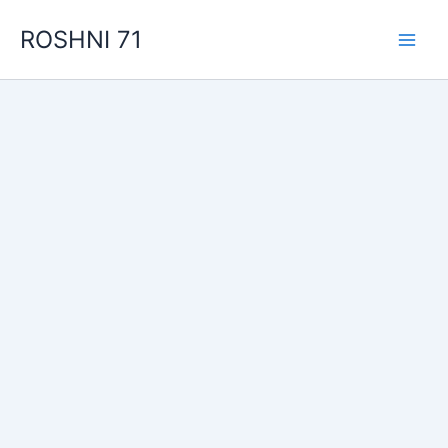
Skip
ROSHNI 71
to
content