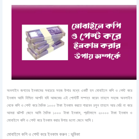
অনলাইন জগতের ইনকামের সবচেয়ে সহজ উপার মধ্যে একটি হল মোবাইলে কপি ও পেস্ট করে
ইনকাম আমি নিশ্চিত আপনি যদি আজকের এই পোস্টটি সম্পন্ন করেন তাহলে সহজে অনলাইন
থেকে কপি ও পেস্ট করে দৈনিক ১০০০ টাকা ইনকাম করতে পারবেন চলুন তাহলে আর দেরি না করে
আমরা ঝটপট জেনে আসি দৈনিক ১০০০ টাকা ইনকাম, প্রতিমাসে ২০০০০ টাকা ইনকাম ও
মোবাইলে কপি ও পেস্ট করে ইনকাম করার উপায় গুলো জেনে আসি।
মোবাইলে কপি ও পেস্ট করে ইনকাম করুন : ভূমিকা