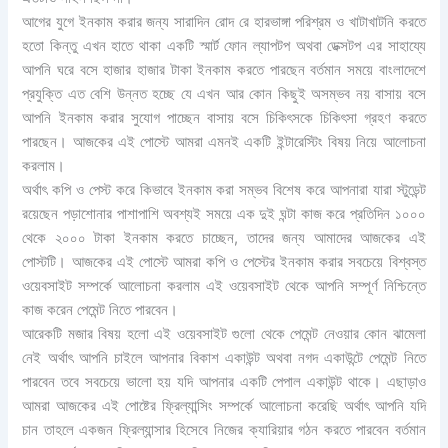
আগের যুগে ইনকাম করার জন্য সারাদিন রোদ রে হারভাঙ্গা পরিশ্রম ও খাটাখাটনি করতে
হতো কিন্তু এখন হাতে থাকা একটি স্মার্ট ফোন ল্যাপটপ অথবা ডেক্সটপ এর সাহায্যে
আপনি ঘরে বসে হাজার হাজার টাকা ইনকাম করতে পারছেন বর্তমান সময়ে বাংলাদেশে
প্রযুক্তি এত বেশি উন্নত হচ্ছে যে এখন আর কোন কিছুই অসম্ভব নয় বাসায় বসে
আপনি ইনকাম করার সুযোগ পাচ্ছেন বাসায় বসে চিকিৎসকে চিকিৎসা গ্রহণ করতে
পারছেন। আজকের এই পোস্টে আমরা এমনই একটি ইন্টারেস্টিং বিষয় নিয়ে আলোচনা
করলাম।
অর্থাৎ কপি ও পেস্ট করে কিভাবে ইনকাম করা সম্ভব বিশেষ করে আপনারা যারা স্টুডেন্ট
রয়েছেন পড়াশোনার পাশাপাশি অবশ্যই সময়ে এক দুই ঘন্টা কাজ করে প্রতিদিন ১০০০
থেকে ২০০০ টাকা ইনকাম করতে চাচ্ছেন, তাদের জন্য আমাদের আজকের এই
পোস্টটি। আজকের এই পোস্টে আমরা কপি ও পেস্টের ইনকাম করার সবচেয়ে বিশ্বস্ত
ওয়েবসাইট সম্পর্কে আলোচনা করলাম এই ওয়েবসাইট থেকে আপনি সম্পূর্ণ নিশ্চিন্তে
কাজ করেন পেমেন্ট নিতে পারবেন।
আরেকটি মজার বিষয় হলো এই ওয়েবসাইট গুলো থেকে পেমেন্ট নেওয়ার কোন ঝামেলা
নেই অর্থাৎ আপনি চাইলে আপনার বিকাশ একাউন্ট অথবা নগদ একাউন্টে পেমেন্ট নিতে
পারবেন তবে সবচেয়ে ভালো হয় যদি আপনার একটি পেপাল একাউন্ট থাকে। এছাড়াও
আমরা আজকের এই পোষ্টের ফ্রিল্যান্সিং সম্পর্কে আলোচনা করেছি অর্থাৎ আপনি যদি
চান তাহলে একজন ফ্রিল্যান্সার হিসেবে নিজের ক্যারিয়ার গঠন করতে পারবেন বর্তমান