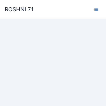
Skip
ROSHNI 71
to
content