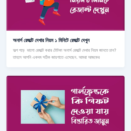
অনার্স রেজাল্ট দেখার নিয়ম ১ মিনিটে রেজাল্ট দেখুন
অল্প পড়ে ভালো রেজাল্ট করার টোটকা অনার্স রেজাল্ট দেখার নিয়ম জানতে চান?
তাহলে আপনি একদম সঠিক জায়গাতে এসেছেন. আমরা আজকের