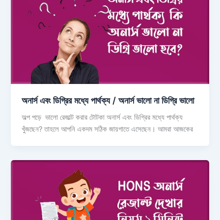
অনার্স এবং ডিগ্রির মধ্যে পার্থক্য / অনার্স ভালো না ডিগ্রি ভালো
অল্প পড়ে ভালো রেজাল্ট করার টোটকা অনার্স এবং ডিগ্রির মধ্যে পার্থক্য
খুঁজছেন? তাহলে আপনি একদম সঠিক জায়গাতে এসেছেন। আমরা আজকের