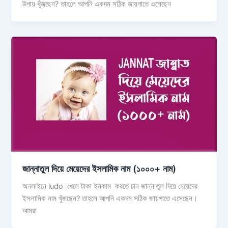
উপায় খুঁজছেন? তাহলে আপনি একদম সঠিক জায়গাতে এসেছেন
জান্নাতুল দিয়ে মেয়েদের ইসলামিক নাম (১০০০+ নাম)
অনলাইনে ludo খেলে টাকা ইনকাম করতে চান জান্নাতুল দিয়ে মেয়েদের
ইসলামিক নাম খুঁজছেন? তাহলে আপনি একদম সঠিক জায়গাতে এসেছেন।
আমরা