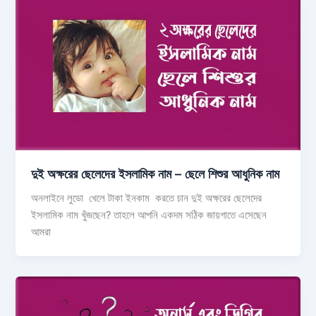
দুই অক্ষরের ছেলেদের ইসলামিক নাম – ছেলে শিশুর আধুনিক নাম
অনলাইনে লুডো খেলে টাকা ইনকাম করতে চান দুই অক্ষরের ছেলেদের
ইসলামিক নাম খুঁজছেন? তাহলে আপনি একদম সঠিক জায়গাতে এসেছেন
আমরা