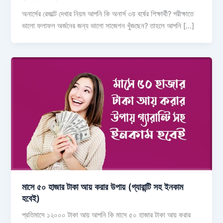
অনার্সের রেজাল্ট দেখার নিয়ম আপনি কি অনার্স ৩য় বর্ষের শিক্ষার্থী? পরীক্ষাতে
ভালো ফলাফল অর্জনের জন্য ভালো সাজেশন খুঁজছেন? তাহলে আপনি […]
মাসে ৫০ হাজার টাকা আয় করার উপায় (গ্যারান্টি সহ ইনকাম
হবেই)
প্রতিমাসে ১২০০০ টাকা আয় আপনি কি মাসে ৫০ হাজার টাকা আয় করার