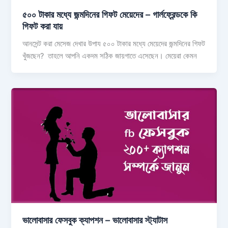
৫০০ টাকার মধ্যে জন্মদিনের গিফট মেয়েদের – গার্লফ্রেন্ডকে কি
গিফট করা যায়
আনসেন্ট করা মেসেজ দেখার উপায ৫০০ টাকার মধ্যে মেয়েদের জন্মদিনের গিফট
খুঁজছেন? তাহলে আপনি একদম সঠিক জায়গাতে এসেছেন। মেয়েরা কেমন
ভালোবাসার ফেসবুক ক্যাপশন – ভালোবাসার স্ট্যাটাস