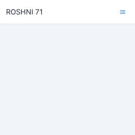
Skip
ROSHNI 71
to
content