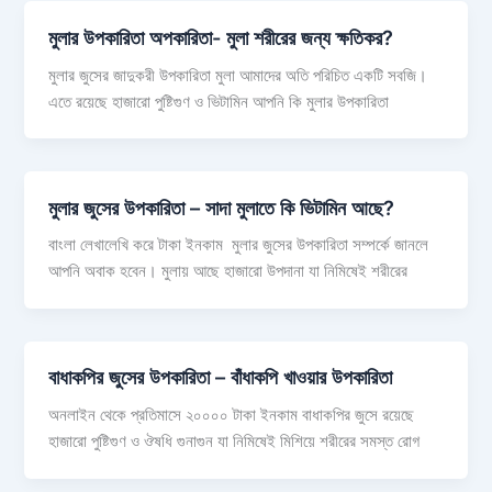
মুলার উপকারিতা অপকারিতা- মুলা শরীরের জন্য ক্ষতিকর?
মুলার জুসের জাদুকরী উপকারিতা মুলা আমাদের অতি পরিচিত একটি সবজি।
এতে রয়েছে হাজারো পুষ্টিগুণ ও ভিটামিন আপনি কি মুলার উপকারিতা
মুলার জুসের উপকারিতা – সাদা মুলাতে কি ভিটামিন আছে?
বাংলা লেখালেখি করে টাকা ইনকাম মুলার জুসের উপকারিতা সম্পর্কে জানলে
আপনি অবাক হবেন। মুলায় আছে হাজারো উপদানা যা নিমিষেই শরীরের
বাধাকপির জুসের উপকারিতা – বাঁধাকপি খাওয়ার উপকারিতা
অনলাইন থেকে প্রতিমাসে ২০০০০ টাকা ইনকাম বাধাকপির জুসে রয়েছে
হাজারো পুষ্টিগুণ ও ঔষধি গুনাগুন যা নিমিষেই মিশিয়ে শরীরের সমস্ত রোগ